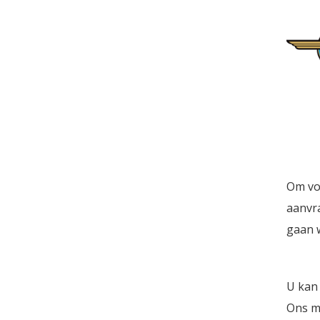
Om voo
aanvra
gaan 
U kan 
Ons ma