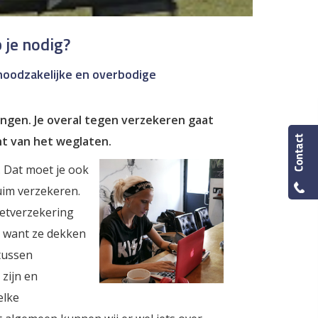
 je nodig?
oodzakelijke en overbodige
gen. Je overal tegen verzekeren gaat
ht van het weglaten.
 Dat moet je ook
uim verzekeren.
ietverzekering
l, want ze dekken
tussen
 zijn en
elke