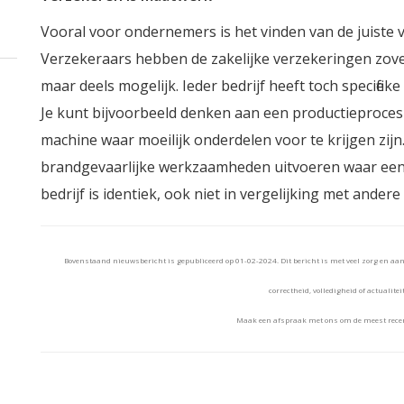
Vooral voor ondernemers is het vinden van de juiste 
Verzekeraars hebben de zakelijke verzekeringen zove
maar deels mogelijk. Ieder bedrijf heeft toch specifi
Je kunt bijvoorbeeld denken aan een productieproces
machine waar moeilijk onderdelen voor te krijgen zijn
brandgevaarlijke werkzaamheden uitvoeren waar een s
bedrijf is identiek, ook niet in vergelijking met ander
Bovenstaand nieuwsbericht is gepubliceerd op 01-02-2024. Dit bericht is met veel zorg en a
correctheid, volledigheid of actualitei
Maak een afspraak met ons om de meest recen