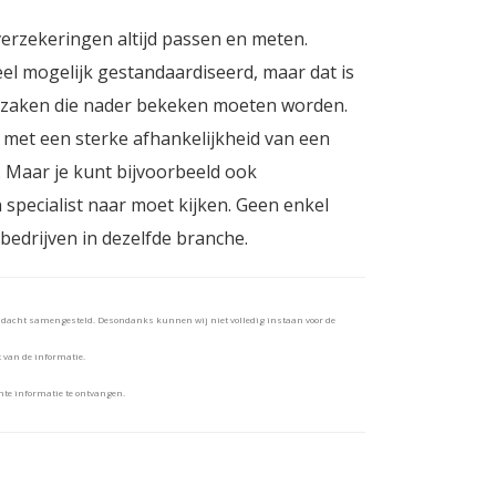
verzekeringen altijd passen en meten.
el mogelijk gestandaardiseerd, maar dat is
eke zaken die nader bekeken moeten worden.
 met een sterke afhankelijkheid van een
. Maar je kunt bijvoorbeeld ook
pecialist naar moet kijken. Geen enkel
e bedrijven in dezelfde branche.
andacht samengesteld. Desondanks kunnen wij niet volledig instaan voor de
t van de informatie.
te informatie te ontvangen.