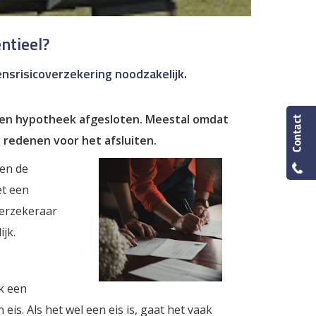
ntieel?
ensrisicoverzekering noodzakelijk.
 een hypotheek afgesloten. Meestal omdat
e redenen voor het afsluiten.
ten de
et een
verzekeraar
jk.
k een
 eis. Als het wel een eis is, gaat het vaak