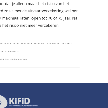
ordat je alleen maar het risico van het
d zoals met de uitvaartverzekering wel het
k maximaal laten lopen tot 70 of 75 jaar. Na
e het risico niet meer verzekeren.
andacht samengesteld. Desondanks kunnen wij niet volledig instaan voor de
t van de informatie.
te informatie te ontvangen.