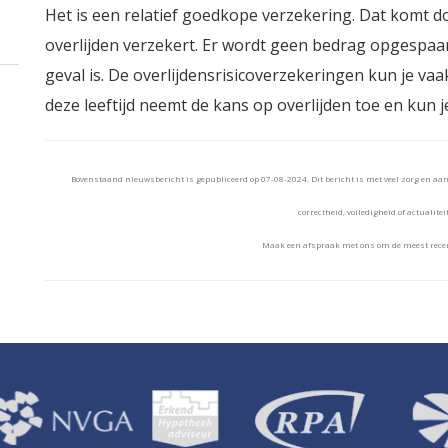
Het is een relatief goedkope verzekering. Dat komt do
overlijden verzekert. Er wordt geen bedrag opgespaar
geval is. De overlijdensrisicoverzekeringen kun je vaa
deze leeftijd neemt de kans op overlijden toe en kun j
Bovenstaand nieuwsbericht is gepubliceerd op 07-08-2024. Dit bericht is met veel zorg en a
correctheid, volledigheid of actualitei
Maak een afspraak met ons om de meest recen