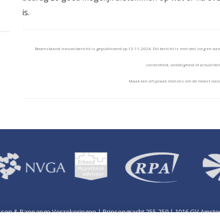
is.
Bovenstaand nieuwsbericht is gepubliceerd op 13-11-2024. Dit bericht is met veel zorg en a
correctheid, volledigheid of actualitei
Maak een afspraak met ons om de meest recen
ssen & Rappange Verzekeringen | Prinsengracht 255-259 | 1016 GV Amst