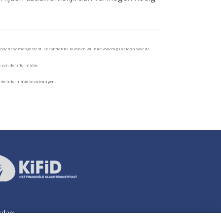
andacht samengesteld. Desondanks kunnen wij niet volledig instaan voor de
t van de informatie.
te informatie te ontvangen.
erdam