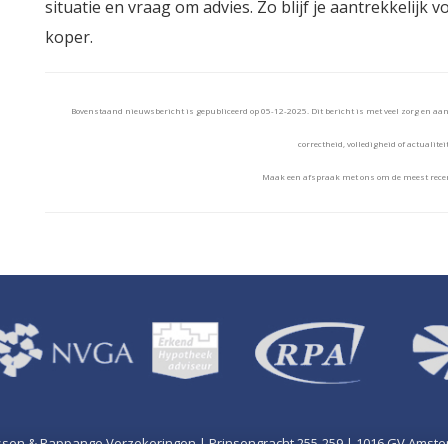
situatie en vraag om advies. Zo blijf je aantrekkelijk 
koper.
Bovenstaand nieuwsbericht is gepubliceerd op 05-12-2025. Dit bericht is met veel zorg en a
correctheid, volledigheid of actualitei
Maak een afspraak met ons om de meest recen
ssen & Rappange Verzekeringen | Prinsengracht 255-259 | 1016 GV Amst