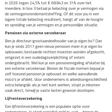
in 2026 tegen 24,5% tot € 68.843 en 31% over het
meerdere. In box 3 betaal je belasting over je vermogen via
de vermogensrendementsheffing. Of dit voor jou in een
lagere totale belasting resulteert, hangt af van de hoogte
en spreiding van je vermogen en je persoonlijke situatie.
Pensioen via externe verzekeraar
Ben je directeur-grootaandeelhouder van je eigen bv? Dan
kun je sinds 2017 geen nieuw pensioen meer in je eigen bv
opbouwen; bestaande rechten moesten worden afgekocht,
omgezet in een oudedagsverplichting of extern
ondergebracht. Wel kun je een pensioenregeling afsluiten bij
een externe verzekeraar. Binnen de fiscale normen bepaal je
zelf hoeveel pensioen je opbouwt en welke aanvullende
risico's je afdekt. Voor ondernemers is arbeidsongeschiktheid
extra belangrijk: als je niet kunt werken, stopt je inkomen
vaak direct, terwijl je vaste lasten gewoon doorlopen.
Lijfrenteverzekering
Een lijfrenteverzekering is een populaire optie voor
ondernemers. Je stort periodiek geld in, wat – binnen de