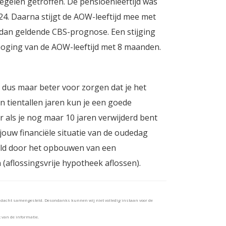
egelen getroffen. De pensioenleeftijd was
2024. Daarna stijgt de AOW-leeftijd mee met
dan geldende CBS-prognose. Een stijging
rhoging van de AOW-leeftijd met 8 maanden.
r dus maar beter voor zorgen dat je het
n tientallen jaren kun je een goede
 als je nog maar 10 jaren verwijderd bent
ouw financiële situatie van de oudedag
eld door het opbouwen van een
n (aflossingsvrije hypotheek aflossen).
andacht samengesteld. Desondanks kunnen wij niet volledig instaan voor de
t van de informatie.