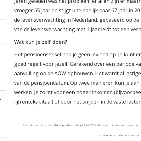
Jaren geleden was het probleem er al en zijn er maatr
vroeger 65 jaar en stijgt uiteindelijk naar 67 jaar in 
de levensverwachting in Nederland, gebaseerd op de 
van de levensverwachting met 1 jaar leidt tot een ve
Wat kun je zelf doen?
Het pensioenstelsel heb je geen invloed op. Je kunt e
goed regelt voor jezelf. Gerekend over een periode va
aanvulling op de AOW opbouwen. Het wordt al lastiger
van de pensioendatum. Op twee manieren kun je aan j
werken. Je zorgt voor een hoger inkomen (bijvoorbe
e
lijfrentekapitaal) of door het snijden in de vaste laste
Bovenstaand nieuwsbericht is gepubliceerd op 24-07-2024. Dit bericht is met veel zorg en a
correctheid, volledigheid of actualitei